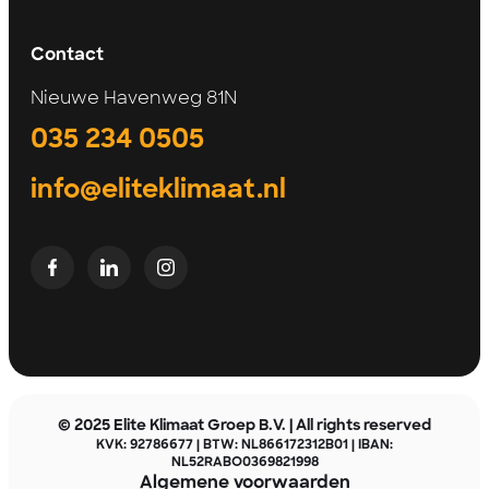
Contact
Nieuwe Havenweg 81N
035 234 0505
info@eliteklimaat.nl
© 2025 Elite Klimaat Groep B.V. | All rights reserved
KVK: 92786677 | BTW: NL866172312B01 | IBAN:
NL52RABO0369821998
Algemene voorwaarden