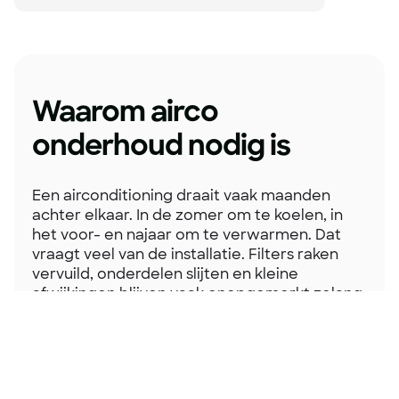
Waarom airco
onderhoud nodig is
Een airconditioning draait vaak maanden
achter elkaar. In de zomer om te koelen, in
het voor- en najaar om te verwarmen. Dat
vraagt veel van de installatie. Filters raken
vervuild, onderdelen slijten en kleine
afwijkingen blijven vaak onopgemerkt zolang
het systeem nog lijkt te werken.
Vuil en stof hebben direct invloed op de
prestaties. De luchtstroom neemt af, het
energieverbruik stijgt en het systeem moet