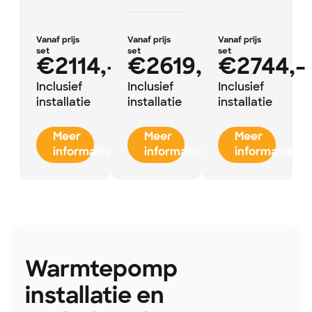
Vanaf prijs
Vanaf prijs
Vanaf prijs
set
set
set
€2114,-
€2619,-
€2744,-
Inclusief
Inclusief
Inclusief
installatie
installatie
installatie
Meer
Meer
Meer
informatie
informatie
informatie
Warmtepomp
installatie en