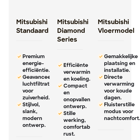
Mitsubishi
Mitsubishi
Mitsubishi
Standaard
Diamond
Vloermodel
Series
Premium
Gemakkelijke
energie-
plaatsing en
Efficiënte
efficiëntie.
installatie.
verwarming
Geavanceerde
Directe
en koeling.
luchtfiltratie
verwarming
Compact
voor
voor koude
en
zuiverheid.
dagen.
onopvallend
Stijlvol,
Fluisterstille
ontwerp.
slank,
modus voor
Stille
modern
nachtcomfort
werking,
ontwerp.
comfortabele
rust.