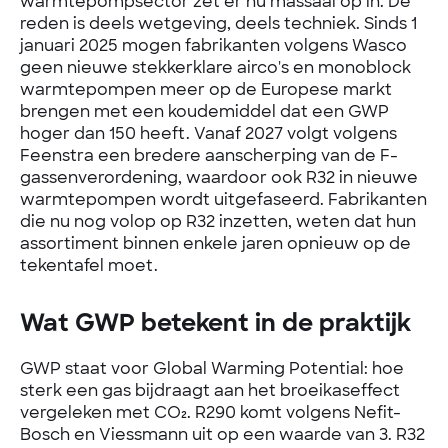
warmtepompsector zet er nu massaal op in. De
reden is deels wetgeving, deels techniek. Sinds 1
januari 2025 mogen fabrikanten volgens Wasco
geen nieuwe stekkerklare airco's en monoblock
warmtepompen meer op de Europese markt
brengen met een koudemiddel dat een GWP
hoger dan 150 heeft. Vanaf 2027 volgt volgens
Feenstra een bredere aanscherping van de F-
gassenverordening, waardoor ook R32 in nieuwe
warmtepompen wordt uitgefaseerd. Fabrikanten
die nu nog volop op R32 inzetten, weten dat hun
assortiment binnen enkele jaren opnieuw op de
tekentafel moet.
Wat GWP betekent in de praktijk
GWP staat voor Global Warming Potential: hoe
sterk een gas bijdraagt aan het broeikaseffect
vergeleken met CO₂. R290 komt volgens Nefit-
Bosch en Viessmann uit op een waarde van 3. R32