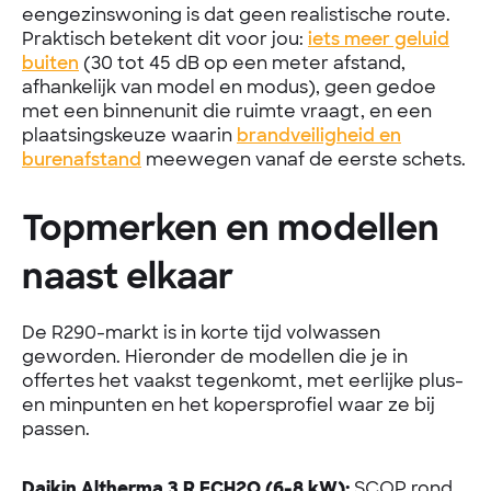
eengezinswoning is dat geen realistische route.
Praktisch betekent dit voor jou:
iets meer geluid
buiten
(30 tot 45 dB op een meter afstand,
afhankelijk van model en modus), geen gedoe
met een binnenunit die ruimte vraagt, en een
plaatsingskeuze waarin
brandveiligheid en
burenafstand
meewegen vanaf de eerste schets.
Topmerken en modellen
naast elkaar
De R290-markt is in korte tijd volwassen
geworden. Hieronder de modellen die je in
offertes het vaakst tegenkomt, met eerlijke plus-
en minpunten en het kopersprofiel waar ze bij
passen.
Daikin Altherma 3 R ECH2O (6-8 kW):
SCOP rond