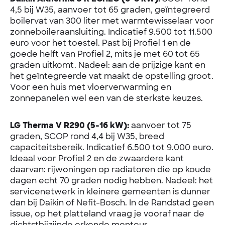
4,5 bij W35, aanvoer tot 65 graden, geïntegreerd
boilervat van 300 liter met warmtewisselaar voor
zonneboileraansluiting. Indicatief 9.500 tot 11.500
euro voor het toestel. Past bij Profiel 1 en de
goede helft van Profiel 2, mits je met 60 tot 65
graden uitkomt. Nadeel: aan de prijzige kant en
het geïntegreerde vat maakt de opstelling groot.
Voor een huis met vloerverwarming en
zonnepanelen wel een van de sterkste keuzes.
LG Therma V R290 (5-16 kW):
aanvoer tot 75
graden, SCOP rond 4,4 bij W35, breed
capaciteitsbereik. Indicatief 6.500 tot 9.000 euro.
Ideaal voor Profiel 2 en de zwaardere kant
daarvan: rijwoningen op radiatoren die op koude
dagen echt 70 graden nodig hebben. Nadeel: het
servicenetwerk in kleinere gemeenten is dunner
dan bij Daikin of Nefit-Bosch. In de Randstad geen
issue, op het platteland vraag je vooraf naar de
dichtstbijzijnde erkende monteur.