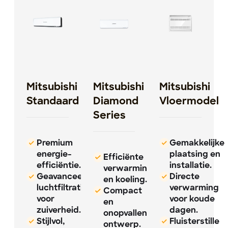
Mitsubishi
Mitsubishi
Mitsubishi
Standaard
Diamond
Vloermodel
Series
Premium
Gemakkelijke
energie-
plaatsing en
Efficiënte
efficiëntie.
installatie.
verwarming
Geavanceerde
Directe
en koeling.
luchtfiltratie
verwarming
Compact
voor
voor koude
en
zuiverheid.
dagen.
onopvallend
Stijlvol,
Fluisterstille
ontwerp.