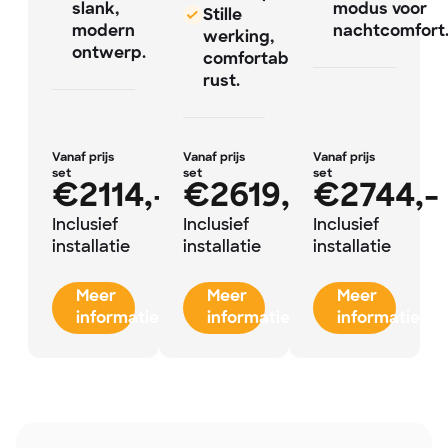
slank,
modus voor
Stille
modern
nachtcomfort
werking,
ontwerp.
comfortabele
rust.
Vanaf prijs
Vanaf prijs
Vanaf prijs
set
set
set
€2114,-
€2619,-
€2744,-
Inclusief
Inclusief
Inclusief
installatie
installatie
installatie
Meer
Meer
Meer
informatie
informatie
informatie