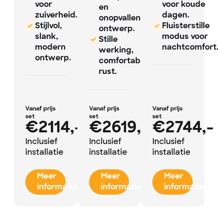
voor
voor koude
en
zuiverheid.
dagen.
onopvallend
Stijlvol,
Fluisterstille
ontwerp.
slank,
modus voor
Stille
modern
nachtcomfort
werking,
ontwerp.
comfortabele
rust.
Vanaf prijs
Vanaf prijs
Vanaf prijs
set
set
set
€2114,-
€2619,-
€2744,-
Inclusief
Inclusief
Inclusief
installatie
installatie
installatie
Meer
Meer
Meer
informatie
informatie
informatie