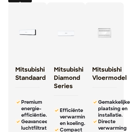
Mitsubishi
Mitsubishi
Mitsubishi
Standaard
Diamond
Vloermodel
Series
Premium
Gemakkelijke
energie-
plaatsing en
Efficiënte
efficiëntie.
installatie.
verwarming
Geavanceerde
Directe
en koeling.
luchtfiltratie
verwarming
Compact